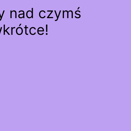
my nad czymś
krótce!